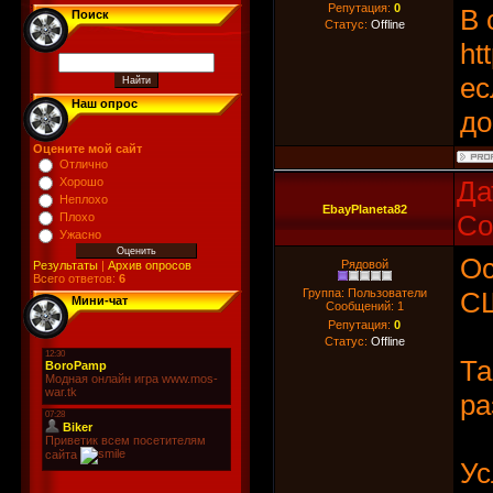
Репутация:
0
В 
Поиск
Статус:
Offline
ht
ес
Наш опрос
до
Оцените мой сайт
Отлично
Хорошо
Да
Неплохо
EbayPlaneta82
Со
Плохо
Ужасно
Ос
Рядовой
Результаты
|
Архив опросов
Всего ответов:
6
Группа: Пользователи
СШ
Мини-чат
Сообщений:
1
Репутация:
0
Статус:
Offline
Та
ра
Ус