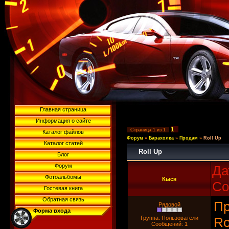
Главная страница
Информация о сайте
1
Страница
1
из
1
Каталог файлов
Форум
»
Барахолка
»
Продам
»
Roll Up
Каталог статей
Roll Up
Блог
Форум
Да
Фотоальбомы
Кыся
Со
Гостевая книга
Обратная связь
Пр
Рядовой
Форма входа
Группа: Пользователи
Ro
Сообщений:
1