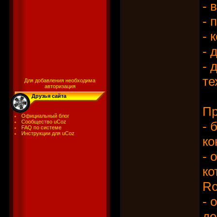
- 
- 
- 
- 
- 
те
Для добавления необходима
авторизация
Друзья сайта
Пр
Официальный блог
Сообщество uCoz
- 
FAQ по системе
Инструкции для uCoz
ко
- 
ко
Ro
- 
до