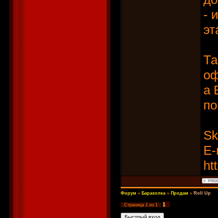
- 
эт
Та
оф
а 
по
Sk
E-
ht
Форум
»
Барахолка
»
Продам
»
Roll Up
1
Страница
1
из
1