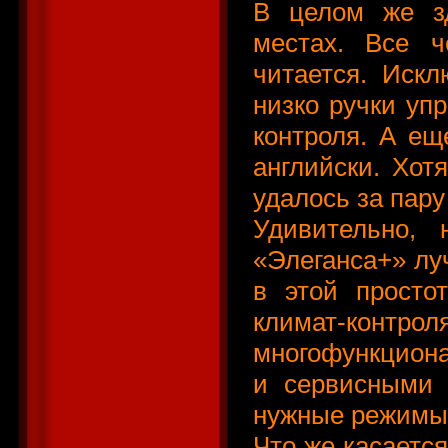
В целом же зд
местах. Все ч
читается. Иск
низко ручки уп
контроля. А ещ
английски. Хот
удалось за пару
Удивительно, 
«Элеганса+» лу
в этой просто
климат-ко
многофункциона
и сервисными 
нужные режимы 
Что же касается