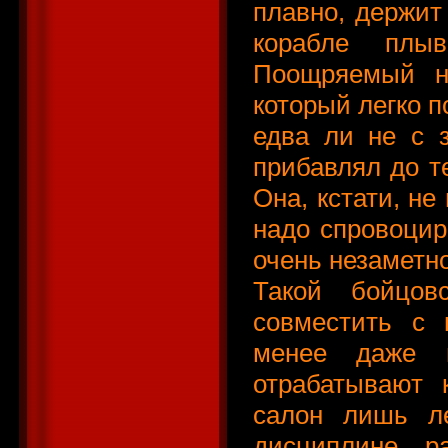
плавно, держит
корабле плы
Поощряемый н
который легко п
едва ли не с 
прибавлял до т
Она, кстати, не
надо спровоцир
очень незаметн
Такой бойцов
совместить с 
менее даже н
отрабатывают 
салон лишь л
дисциплине 