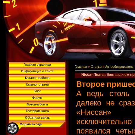
Главная страница
Главная
»
Статьи
»
Автообозреватель
Информация о сайте
Nissan Teana: больше, чем п
Каталог файлов
Второе прише
Каталог статей
А ведь столь 
Блог
Форум
далеко не сраз
Фотоальбомы
«Ниссан» б
Гостевая книга
Обратная связь
исключительно
Форма входа
появился четы