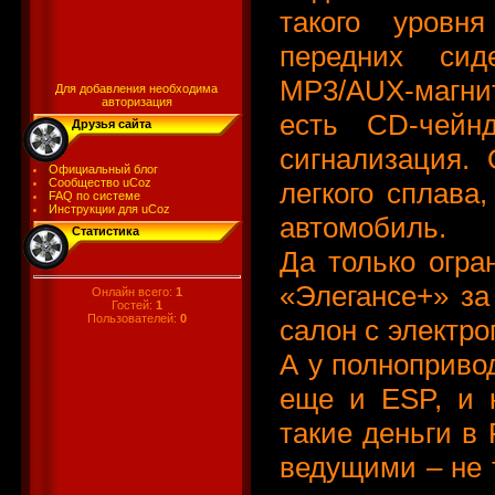
такого уровня
передних сиде
MP3/AUX-магни
Для добавления необходима
авторизация
есть СD-чейн
Друзья сайта
сигнализация. 
Официальный блог
Сообщество uCoz
легкого сплава
FAQ по системе
Инструкции для uCoz
автомобиль.
Статистика
Да только огра
«Элегансе+» за
Онлайн всего:
1
Гостей:
1
Пользователей:
0
салон с электро
А у полноприво
еще и ESP, и 
такие деньги в 
ведущими – не т