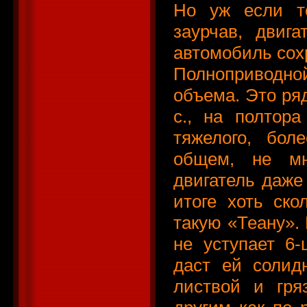
Но уж если то
заурчав, двиг
автомобиль сохр
Полноприводно
объема. Это ряд
с., на полтор
тяжелого, бол
общем, не мн
двигатель даже
итоге хоть ско
такую «Теану».
не уступает 6
даст ей солид
листвой и гр