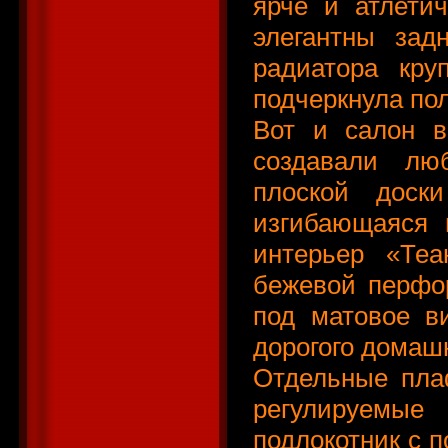
ярче и атлети
элегантны зад
радиатора кру
подчеркнула по
Вот и салон в
создавали лю
плоской доск
изгибающаяся 
интерьер «Теа
бежевой перфо
под матовое в
дорогого домашн
Отдельные пла
регулируемые 
подлокотник с п