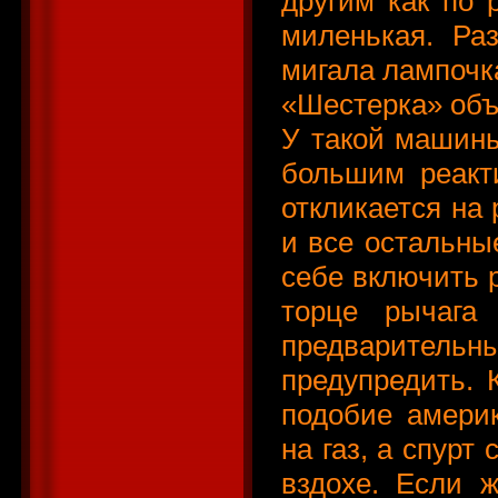
другим как по р
миленькая. Ра
мигала лампочк
«Шестерка» объ
У такой машины
большим реакт
откликается на 
и все остальны
себе включить р
торце рычага
предварител
предупредить. 
подобие америк
на газ, а спурт
вздохе. Если 