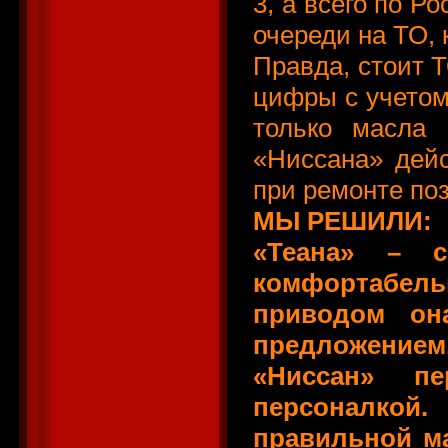
3, а всего по Р
очереди на ТО, 
Правда, стоит Т
цифры с учетом
только масла
«Ниссана» дейс
при ремонте по
МЫ РЕШИЛИ:
«Теана» – с
комфортабельн
приводом он
предложением
«Ниссан» п
персоналко
правильной м