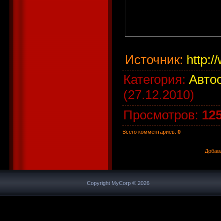
Источник
:
http:/
Категория
:
Авто
(27.12.2010)
Просмотров
:
12
Всего комментариев
:
0
Добав
Copyright MyCorp © 2026