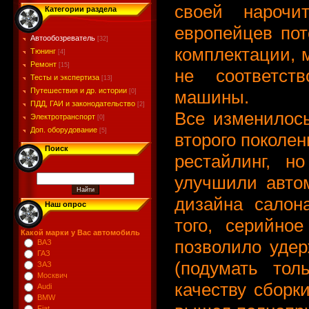
своей нарочи
Категории раздела
европейцев пот
Автообозреватель
[32]
комплектации,
Тюнинг
[4]
Ремонт
[15]
не соответст
Тесты и экспертиза
[13]
Путешествия и др. истории
машины.
[0]
ПДД, ГАИ и законодательство
[2]
Все изменилось
Электротранспорт
[0]
Доп. оборудование
[5]
второго поколен
Поиск
рестайлинг, н
улучшили автом
дизайна салон
Наш опрос
того, серийно
Какой марки у Вас автомобиль
позволило удер
ВАЗ
ГАЗ
(подумать тол
ЗАЗ
Москвич
качеству сборк
Audi
BMW
Fiat