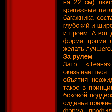
на 22 см) люч
крепежные петл
багажника сост
глубокий и широ
и проем. А вот
форма трюма с
желать лучшего
За рулем
Зато «Теана»
оказываешься
объятия неожид
такое в принци
боковой поддерж
сиденья прежне
форма, профил