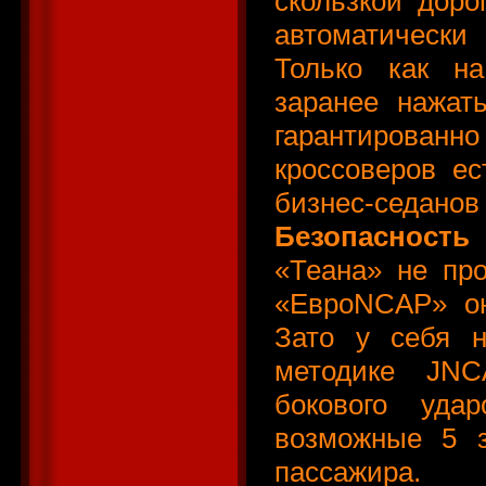
скользкой дор
автоматическ
Только как н
заранее нажат
гарантированн
кроссоверов е
бизнес-седанов
Безопасность
«Теана» не пр
«ЕвроNCAP» он
Зато у себя н
методике JNC
бокового уда
возможные 5 з
пассажира.