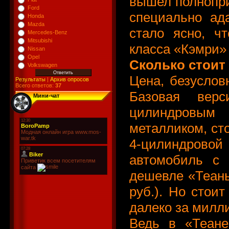
вышел полнопри
Ford
специально ад
Honda
Mazda
стало ясно, чт
Mercedes-Benz
Mitsubishi
класса «Кэмри»
Nissan
Opel
Сколько стоит
Volkswagen
Цена, безуслов
Результаты
|
Архив опросов
Всего ответов:
37
Базовая вер
Мини-чат
цилиндровым
металликом, сто
4-цилиндровой
автомобиль с 
дешевле «Теаны
руб.). Но стои
далеко за милл
Ведь в «Теане