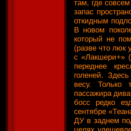
там, где совсем
запас простран
откидным подло
В новом покол
который не по
(разве что люк 
с «Лакшери+» (
переднее кре
голеней. Здесь
весу. Только
пассажира диван
босс редко ез
сентябре «Теан
ДУ в заднем под
целях удешевле