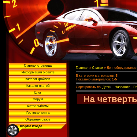
Главная страница
Главная
»
Статьи
» Доп. оборудование
Информация о сайте
В категории материалов
:
5
Каталог файлов
Показано материалов
:
1-5
Каталог статей
Сортировать по
:
Дате
·
Названию
·
Ре
Блог
На четверт
Форум
Фотоальбомы
Гостевая книга
Обратная связь
Форма входа