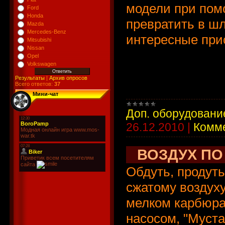
модели при пом
Ford
Honda
превратить в ш
Mazda
Mercedes-Benz
интересные при
Mitsubishi
Nissan
Opel
Volkswagen
Результаты
|
Архив опросов
Всего ответов:
37
Мини-чат
Доп. оборудовани
26.12.2010
|
Комме
ВОЗДУХ ПО
Обдуть, продуть
сжатому воздух
мелком карбюра
насосом, "Муста