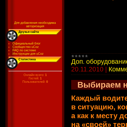
Для добавления необходима
авторизация
Друзья сайта
Официальный блог
Сообщество uCoz
FAQ по системе
Инструкции для uCoz
Статистика
Доп. оборудовани
20.11.2010
|
Комме
Онлайн всего:
1
Гостей:
1
Пользователей:
0
Выбираем н
Каждый водите
в ситуацию, ко
а как к месту 
на «своей» тер