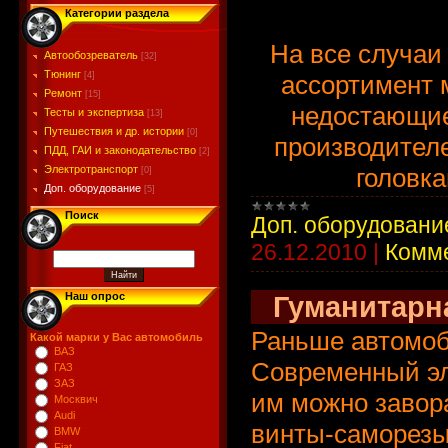
Категории раздела
На все случаи
Автообозреватель
[32]
Тюнинг
ассортимент 
[4]
Ремонт
[15]
недостающие
Тесты и экспертиза
[13]
Путешествия и др. истории
[0]
производителе
ПДД, ГАИ и законодательство
[2]
головка
Электротранспорт
[0]
Доп. оборудование
[5]
Поиск
Доп. оборудовани
26.12.2010
|
Комме
Гуманитарн
Наш опрос
Раньше автомоб
Какой марки у Вас автомобиль
ВАЗ
Современный эл
ГАЗ
ЗАЗ
им можно завор
Москвич
Audi
винты-саморезы 
BMW
Fiat