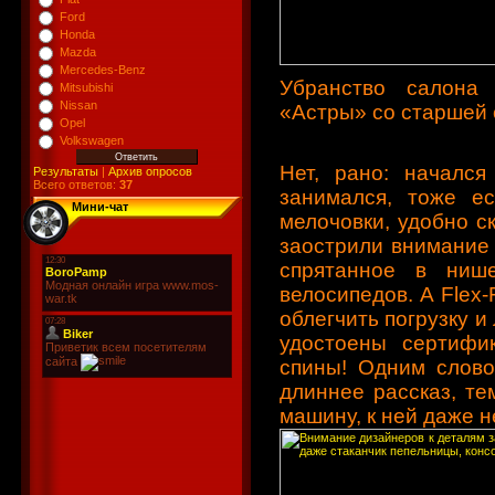
Ford
Honda
Mazda
Mercedes-Benz
Убранство салона 
Mitsubishi
Nissan
«Астры» со старшей 
Opel
Volkswagen
Нет, рано: началс
Результаты
|
Архив опросов
Всего ответов:
37
занимался, тоже е
Мини-чат
мелочовки, удобно 
заострили внимание 
спрятанное в ниш
велосипедов. А Flex-
облегчить погрузку 
удостоены сертифи
спины! Одним слово
длиннее рассказ, те
машину, к ней даже н