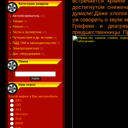
встречается крайне
Категории раздела
достигнутом снижен
думали! Даже хлопок
Автообозреватель
[32]
уж говорить о звуке
Тюнинг
[4]
Графики и диагра
Ремонт
[15]
предшественницы. П
Тесты и экспертиза
[13]
Путешествия и др. истории
[0]
ПДД, ГАИ и законодательство
[2]
Электротранспорт
[0]
Доп. оборудование
[5]
Поиск
Наш опрос
Какой марки у Вас автомобиль
ВАЗ
ГАЗ
ЗАЗ
Москвич
Audi
BMW
Fiat