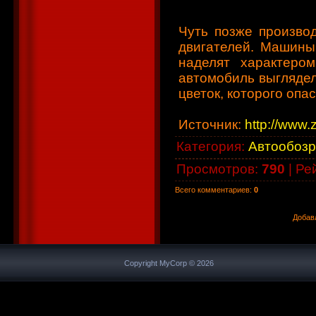
Чуть позже произво
двигателей. Машины 
наделят характеро
автомобиль выглядел
цветок, которого опа
Источник
:
http://www.z
Категория
:
Автообозр
Просмотров
:
790
|
Ре
Всего комментариев
:
0
Добав
Copyright MyCorp © 2026