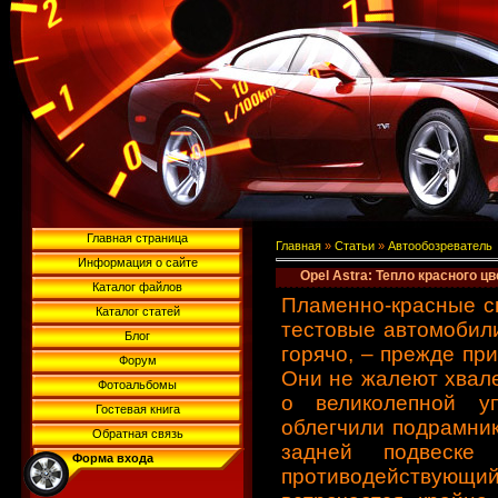
Главная страница
Главная
»
Статьи
»
Автообозреватель
Информация о сайте
Opel Astra: Тепло красного цв
Каталог файлов
Пламенно-красные с
Каталог статей
тестовые автомобили
Блог
горячо, – прежде пр
Форум
Они не жалеют хвале
Фотоальбомы
о великолепной уп
Гостевая книга
облегчили подрамник
Обратная связь
задней подвеске
Форма входа
противодействующий