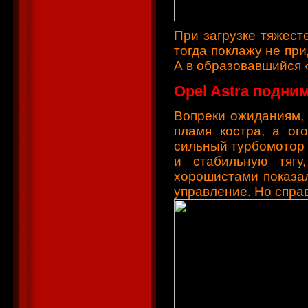
При загрузке тяжест
тогда поклажу не при
А в образовавшийся 
Opel Astra подни
Вопреки ожиданиям,
пламя костра, а ог
сильный турбомотор 
и стабильную тягу
хорошистами показал
управление. Но спра