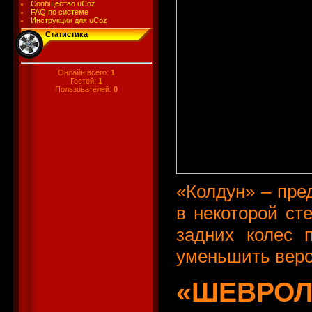
Сообщество uCoz
FAQ по системе
Инструкции для uCoz
Статистика
Онлайн всего:
1
Гостей:
1
Пользователей:
0
«Колдун» – пре
в некоторой ст
задних колес 
уменьшить веро
«ШЕВРОЛ