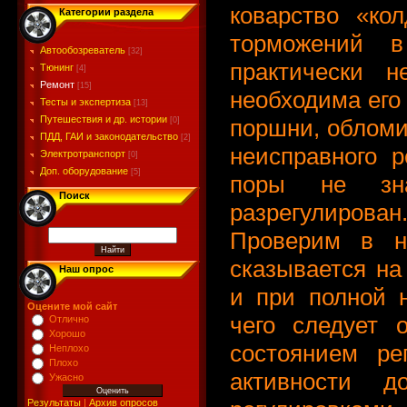
коварство «ко
Категории раздела
торможений в
Автообозреватель
[32]
практически 
Тюнинг
[4]
Ремонт
[15]
необходима его
Тесты и экспертиза
[13]
Путешествия и др. истории
поршни, обломи
[0]
ПДД, ГАИ и законодательство
[2]
неисправного 
Электротранспорт
[0]
Доп. оборудование
[5]
поры не зна
Поиск
разрегулирован.
Проверим в на
сказывается на
Наш опрос
и при полной 
Оцените мой сайт
чего следует 
Отлично
Хорошо
состоянием ре
Неплохо
Плохо
активности д
Ужасно
Результаты
|
Архив опросов