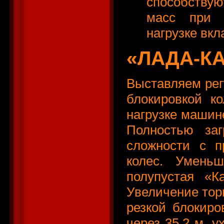
способству
масс при 
нагрузке вкл
«ЛАДА-К
Выставляем регу
блокировкой к
нагрузке машине
Полностью за
сложности с п
колес. Умень
полупустая «К
Увеличение тор
резкой блокиро
через 35,2 м, 