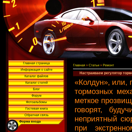
Главная страница
Главная
»
Статьи
»
Ремонт
Информация о сайте
Настраиваем регулятор торм
Каталог файлов
«Колдун», или, 
Каталог статей
тормозных меха
Блог
Форум
меткое прозвище
Фотоальбомы
говорят, буду
Гостевая книга
Обратная связь
неприятный сю
Форма входа
при экстренн