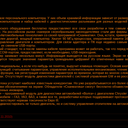
 базе персонального компьютера. У них объем хранимой информации зависит от разме
 компьютером и набор кабелей с диагностическими разъемами для разных моделей
еского оборудования бесплатно предоставляют все свои разработки и тем самым 
ги. На российском рынке сканеров своеобразными законодателями стали две фирм
«Автомобильные технологии» со своей программой «Сканматик». Она, кстати, примерн
лен дорогой, мощный компьютер. Хватит 90 МГц процессора, оперативной памяти 16
правления двигателя и компьютером. Для связи адаптера и ПК еще недавно самы
 их сменили USB-порты.
ий стандарт, то и после замены кабеля программа может не работать, так что перед
с СОМ-портом, предоставляют, если необходимо, USB-переходник.
ер занимает несколько минут. Информация выводится на русском языке. Экран не
дится текущее значение параметра громадными цифрами! Из отмеченных нами м
функциональны, а если что-нибудь не понятно, выручит клавиша «помощи». Освоив кн
ункций: считывание параметров, управление исполнительными механизмами, чтение к
 функции, как регистрация изменения параметров во времени, которая во многих слож
х. Отсутствует модуль диагностики двигателей с системой управления GM и ее росси
пока уступает наиболее известным конкурентам. Но уже разрабатываются его более с
ыми обозначениями на экране. Обладатели «Сканматика» смогут бесплатно обзавест
енных иномарок.
– программный модуль для диагностики автомобилей «Волга» с двигателем Chrysler 2
мобили – ГАЗ, УАЗ, ВАЗ, а также все те, разработчики которых поддерживают протоко
тветствуют нормам токсичности Евро III.
иагностировать не только двигатель, но и систему управления отопителем на автомоб
.11.2010)