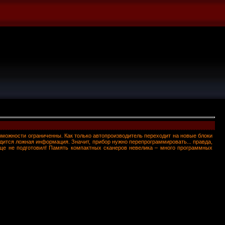
зможности ограниченны. Как только автопроизводитель переходит на новые блоки
дится ложная информация. Значит, прибор нужно перепрограммировать... правда,
еще не подготовил! Память компактных сканеров невелика – много программных