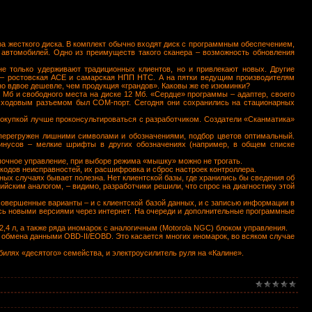
ра жесткого диска. В комплект обычно входят диск с программным обеспечением,
 автомобилей. Одно из преимуществ такого сканера – возможность обновления
не только удерживают традиционных клиентов, но и привлекают новых. Другие
ы – ростовская АСЕ и самарская НПП НТС. А на пятки ведущим производителям
о вдвое дешевле, чем продукция «грандов». Каковы же ее изюминки?
 Мб и свободного места на диске 12 Мб. «Сердце» программы – адаптер, своего
м ходовым разъемом был СОМ-порт. Сегодня они сохранились на стационарных
 покупкой лучше проконсультироваться с разработчиком. Создатели «Сканматика»
 перегружен лишними символами и обозначениями, подбор цветов оптимальный.
инусов – мелкие шрифты в других обозначениях (например, в общем списке
опочное управление, при выборе режима «мышку» можно не трогать.
одов неисправностей, их расшифровка и сброс настроек контроллера.
ных случаях бывает полезна. Нет клиентской базы, где хранились бы сведения об
йским аналогом, – видимо, разработчики решили, что спрос на диагностику этой
овершенные варианты – и с клиентской базой данных, и с записью информации в
ись новыми версиями через интернет. На очереди и дополнительные программные
,4 л, а также ряда иномарок с аналогичным (Motorola NGC) блоком управления.
л обмена данными OBD-II/ЕОВD. Это касается многих иномарок, во всяком случае
илях «десятого» семейства, и электроусилитель руля на «Калине».