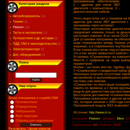
программным обеспечением;
Категории раздела
2 – адаптер для связи ЭБУ
двигателя с компьютером; 3 –
диагностические кабели.
Автообозреватель
[32]
Этого недостатка нет у сканеров на
Тюнинг
адаптер для связи ЭБУ двигателя с
[4]
программы через интернет.
Ремонт
[15]
Некоторые изготовители диагностич
предлагают новинки только за день
Тесты и экспертиза
[13]
наступают новички. В их числе ООО 
Путешествия и др. истории
[0]
Для установки программы не обязате
рода «переводчик» между блоком у
ПДД, ГАИ и законодательство
[2]
машинах, а в современных ноутбуках
Электротранспорт
Если сканер рассчитан под устаревш
[0]
это учли: кроме привычного кабеля 
Доп. оборудование
[5]
Установка «Сканматика» на компьют
Вместе с графиком на экран выво
Поиск
параметров).
Кнопки – на своих местах. Удобны, 
У «Сканматика» стандартный набор ф
Несколько огорчило отсутствие такой
автомобилях и выполнявшихся работа
системы уже невелик.
«Сканматик» по некоторым позициям 
Наш опрос
память по времени, и с более крупн
модули для диагностики распростран
Бесспорное достижение «Сканматика» 
Ваше отношение к службе ГАИ
Программа охватывает и другие авто
тех, которые начиная с 2004 года соо
Положительно
Программный модуль ВАЗ позволяет д
Отрицательно
Нейтральное
Источник
:
http://www.zr.ru
Верх корупции
Категория
:
Ремонт
|
Добавил
:
Biker
(20
Образец для подражания
Просмотров
:
685
|
Рейтинг
:
0.0
/
0
Результаты
|
Архив опросов