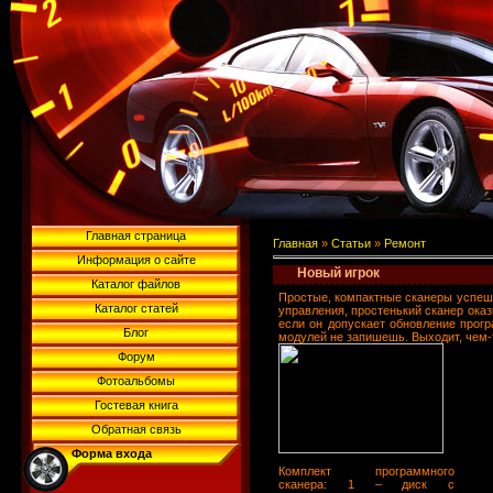
Главная страница
Главная
»
Статьи
»
Ремонт
Информация о сайте
Новый игрок
Каталог файлов
Простые, компактные сканеры успешн
Каталог статей
управления, простенький сканер ока
если он допускает обновление прог
Блог
модулей не запишешь. Выходит, чем-
Форум
Фотоальбомы
Гостевая книга
Обратная связь
Форма входа
Комплект программного
сканера: 1 – диск с