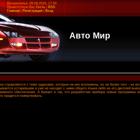
Воскресенье, 09.08.2026, 17:59
Приветствую Вас
Гость
|
RSS
Главная
|
Регистрация
|
Вход
Авто Мир
о справляются с теми задачами, которые на них возложены, но не более того – их во
зывается устаревшим и уже не находит с ними общего языка либо на его дисплей выво
раммного обеспечения. А бывает и так, что разработчик прибора новые программы 
то придется пожертвовать.