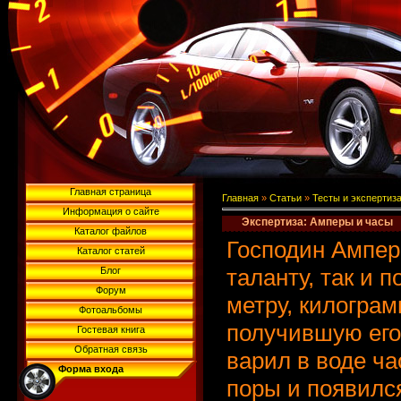
Главная страница
Главная
»
Статьи
»
Тесты и экспертиз
Информация о сайте
Экспертиза: Амперы и часы
Каталог файлов
Господин Ампер 
Каталог статей
таланту, так и 
Блог
Форум
метру, килограм
Фотоальбомы
получившую его 
Гостевая книга
Обратная связь
варил в воде ча
Форма входа
поры и появилс