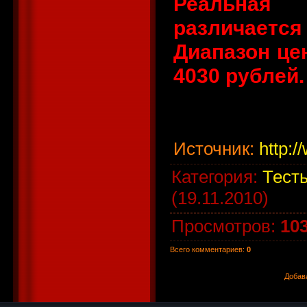
Реальная 
различается 
Диапазон це
4030 рублей.
Источник
:
http:/
Категория
:
Тесты
(19.11.2010)
Просмотров
:
10
Всего комментариев
:
0
Добав