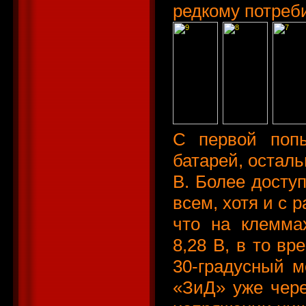
редкому потреби
С первой поп
батарей, остал
В. Более досту
всем, хотя и с 
что на клемма
8,28 В, в то вр
30-градусный м
«ЗиД» уже чере