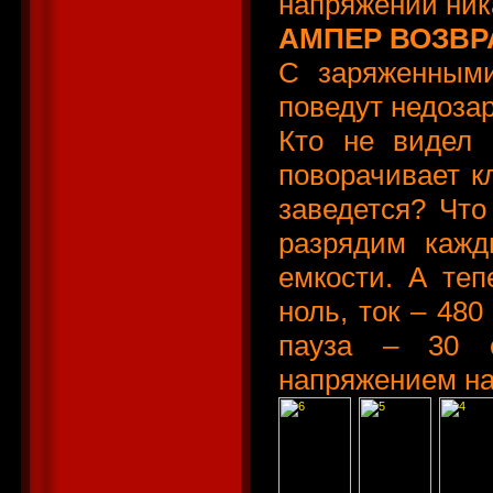
напряжении ник
АМПЕР ВОЗВ
С заряженными
поведут недоза
Кто не видел 
поворачивает к
заведется? Чт
разрядим кажд
емкости. А теп
ноль, ток – 480
пауза – 30 с
напряжением на 