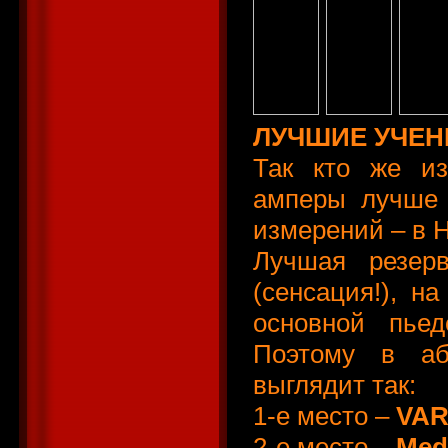
ЛУЧШИЕ УЧЕН
Так кто же из
амперы лучше 
измерений – в 
Лучшая резер
(сенсация!), н
основной пьед
Поэтому в аб
выглядит так:
1-е место –
VAR
2-е место –
Meda