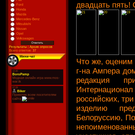
двадцать пять! 
Ford
Honda
Mazda
Mercedes-Benz
Mitsubishi
Nissan
Opel
Volkswagen
Результаты
|
Архив опросов
Всего ответов:
37
Мини-чат
Что же, оценим 
г-на Ампера до
редакция пр
Интернационал
российских, три
изделию пре
Белоруссию, По
непоименованн