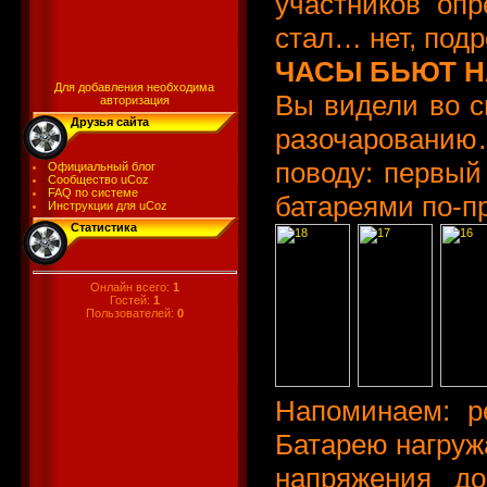
участников опр
стал… нет, подр
ЧАСЫ БЬЮТ 
Для добавления необходима
Вы видели во сн
авторизация
Друзья сайта
разочарованию
поводу: первый
Официальный блог
Сообщество uCoz
FAQ по системе
батареями по-п
Инструкции для uCoz
Статистика
Онлайн всего:
1
Гостей:
1
Пользователей:
0
Напоминаем: р
Батарею нагруж
напряжения до