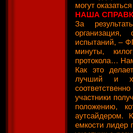
могут оказаться
НАША СПРАВК
За результат
организация,
испытаний, – 
минуты, кил
протокола… Нам
Как это делае
лучший и ху
соответственн
участники полу
положению, к
аутсайдером. 
емкости лидер п