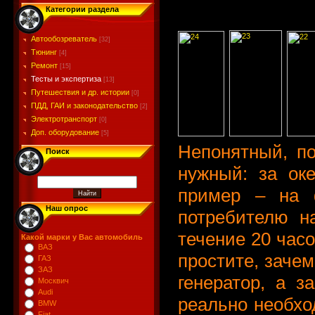
Категории раздела
Автообозреватель
[32]
Тюнинг
[4]
Ремонт
[15]
Тесты и экспертиза
[13]
Путешествия и др. истории
[0]
ПДД, ГАИ и законодательство
[2]
Электротранспорт
[0]
Доп. оборудование
[5]
Непонятный, п
Поиск
нужный: за ок
пример – на ф
Наш опрос
потребителю н
течение 20 часо
Какой марки у Вас автомобиль
ВАЗ
простите, зачем
ГАЗ
ЗАЗ
генератор, а з
Москвич
Audi
реально необхо
BMW
Fiat