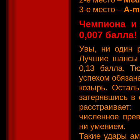
3-е место –
А-m
Чемпиона и 
0,007 балла!
Увы, ни один р
Лучшие шансы 
0,13 балла. Т
успехом обязана
козырь. Осталь
затерявшись в 
расстраивае
численное прев
ни умением.
Такие удары ам