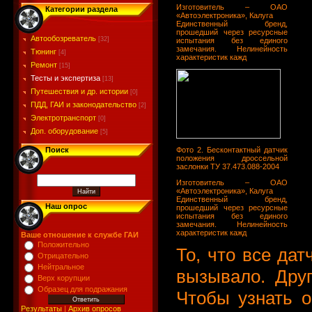
Изготовитель – ОАО
Категории раздела
«Автоэлектроника», Калуга
Единственный бренд,
прошедший через ресурсные
Автообозреватель
[32]
испытания без единого
замечания. Нелинейность
Тюнинг
[4]
характеристик кажд
Ремонт
[15]
Тесты и экспертиза
[13]
Путешествия и др. истории
[0]
ПДД, ГАИ и законодательство
[2]
Электротранспорт
[0]
Доп. оборудование
[5]
Поиск
Фото 2. Бесконтактный датчик
положения дроссельной
заслонки ТУ 37.473.088-2004
Изготовитель – ОАО
«Автоэлектроника», Калуга
Единственный бренд,
Наш опрос
прошедший через ресурсные
испытания без единого
замечания. Нелинейность
характеристик кажд
Ваше отношение к службе ГАИ
Положительно
То, что все дат
Отрицательно
Нейтральное
вызывало. Друг
Верх корупции
Образец для подражания
Чтобы узнать 
Результаты
|
Архив опросов