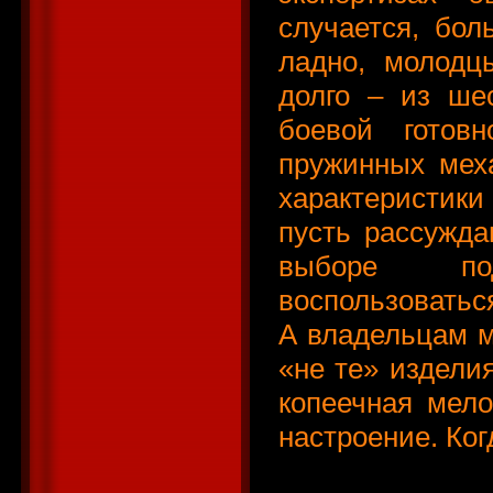
случается, бол
ладно, молодц
долго – из ше
боевой готов
пружинных меха
характеристики
пусть рассужда
выборе под
воспользоватьс
А владельцам м
«не те» изделия
копеечная мело
настроение. Ког