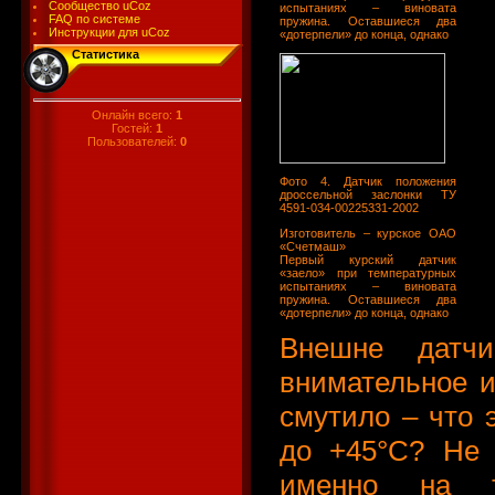
Сообщество uCoz
испытаниях – виновата
FAQ по системе
пружина. Оставшиеся два
Инструкции для uCoz
«дотерпели» до конца, однако
Статистика
Онлайн всего:
1
Гостей:
1
Пользователей:
0
Фото 4. Датчик положения
дроссельной заслонки ТУ
4591-034-00225331-2002
Изготовитель – курское ОАО
«Счетмаш»
Первый курский датчик
«заело» при температурных
испытаниях – виновата
пружина. Оставшиеся два
«дотерпели» до конца, однако
Внешне датчи
внимательное и
смутило – что 
до +45°С? Не 
именно на т