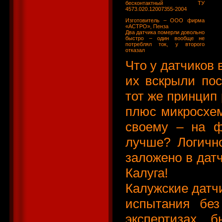
бесконтактный ТУ
4573.020.12007355-2004
Изготовитель – ООО фирма
«АСТРО», Пенза
Два датчика померли довольно
быстро – один вообще не
потреблял ток, у второго
отказал
Что у датчиков 
их вскрыли пос
тот же принцип 
плюс микросхем
своему – на ф
лучше? Логично
заложено в датч
Калуга!
Калужские датч
испытания без
экспертизах 