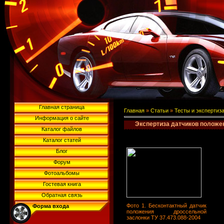
Главная страница
Главная
»
Статьи
»
Тесты и экспертиз
Информация о сайте
Экспертиза датчиков положе
Каталог файлов
Каталог статей
Блог
Форум
Фотоальбомы
Гостевая книга
Обратная связь
Фото 1. Бесконтактный датчик
Форма входа
положения дроссельной
заслонки ТУ 37.473.088-2004