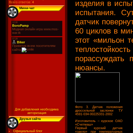
изделия в испы
Всего ответов:
4
Мини-чат
испытания. Су
датчик поверну
60 циклов в мин
этот «мильон 
теплостойкость
порассуждать 
нюансы.
Фото 3. Датчик положения
Для добавления необходима
дроссельной заслонки ТУ
авторизация
4591-034-00225331-2002
Друзья сайта
Изготовитель – курское ОАО
«Счетмаш»
Первый курский датчик
Официальный блог
«заело» при температурных