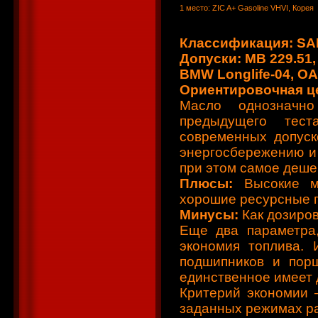
1 место: ZIC A+ Gasoline VHVI, Корея
Классификация: SAE
Допуски: MB 229.51,
BMW Longlife‑04, 
Ориентировочная цен
Масло однозначн
предыдущего тес
современных допуск
энергосбережению и 
при этом самое деше
Плюсы:
Высокие мо
хорошие ресурсные п
Минусы:
Как дозиров
Еще два параметра,
экономия топлива.
подшипников и пор
единственное имеет 
Критерий экономии 
заданных режимах ра