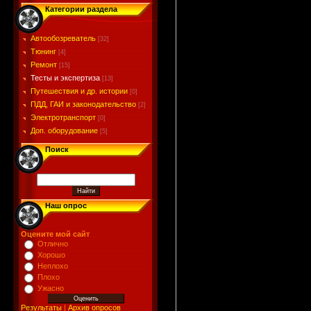
Категории раздела
Автообозреватель
[32]
Тюнинг
[4]
Ремонт
[15]
Тесты и экспертиза
[13]
Путешествия и др. истории
[0]
ПДД, ГАИ и законодательство
[2]
Электротранспорт
[0]
Доп. оборудование
[5]
Поиск
Наш опрос
Оцените мой сайт
Отлично
Хорошо
Неплохо
Плохо
Ужасно
Результаты
|
Архив опросов