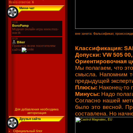
Всего ответов:
6
Мини-чат
вне зачета: Фальсификат, происхожд
Классификация: SAE
Допуски: VW 505 00,
Ориентировочная цен
Мы полагаем, что эт
смысла. Напомним то
предыдущей эксперти
Плюсы:
Наконец-то 
Минусы:
Надо полага
Согласно нашей мето
было это весной. Пр
Для добавления необходима
составлена. Но начн
авторизация
Друзья сайта
Официальный блог