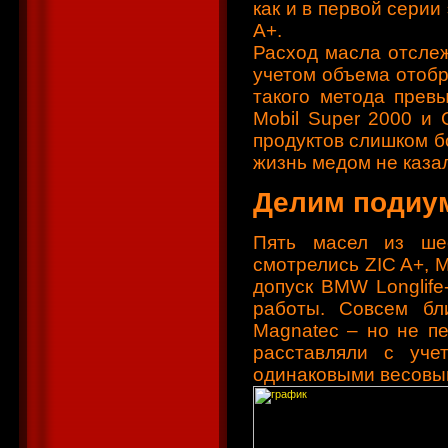
как и в первой серии
A+.
Расход масла отслеж
учетом объема отобр
такого метода превы
Mobil Super 2000 и 
продуктов слишком б
жизнь медом не каза
Делим подиу
Пять масел из ше
смотрелись ZIC A+, M
допуск BMW Longlife
работы. Совсем бли
Magnatec – но не пе
расставляли с уче
одинаковыми весовы