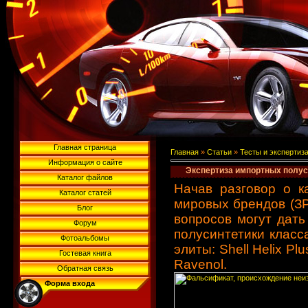
Главная страница
Главная
»
Статьи
»
Тесты и экспертиз
Информация о сайте
Экспертиза импортных полус
Каталог файлов
Начав разговор о к
Каталог статей
мировых брендов (ЗР
Блог
вопросов могут дать
Форум
полусинтетики клас
Фотоальбомы
элиты: Shell Helix Plu
Гостевая книга
Ravenol.
Обратная связь
Форма входа