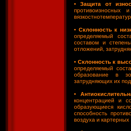
•
Защита от износ
противоизносных 
вязкостнотемператур
•
Склонность к низ
определяемый сост
составом и степень
отложений, затрудня
•
Склонность к выс
определяемый соста
образование в з
затрудняющих их под
•
Антиокислительн
концентрацией и с
образующиеся кисло
способность против
воздуха и картерных 