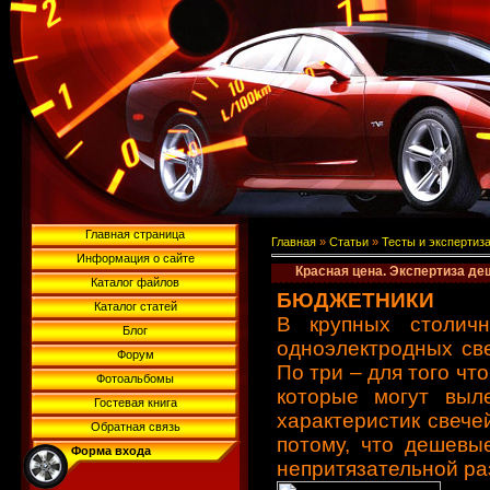
Главная страница
Главная
»
Статьи
»
Тесты и экспертиз
Информация о сайте
Красная цена. Экспертиза де
Каталог файлов
БЮДЖЕТНИКИ
Каталог статей
В крупных столич
Блог
одноэлектродных све
Форум
По три – для того чт
Фотоальбомы
которые могут выл
Гостевая книга
характеристик свечей
Обратная связь
потому, что дешевы
Форма входа
непритязательной ра