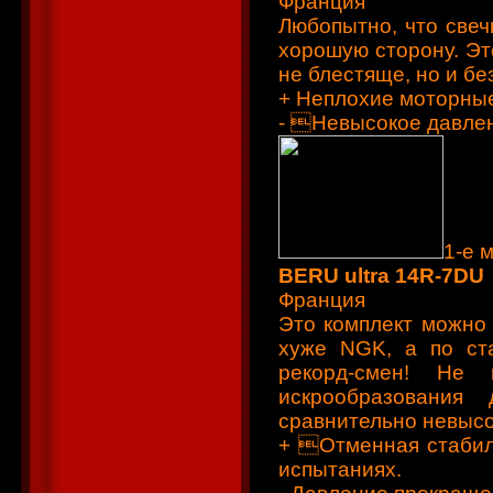
Франция
Любопытно, что свеч
хорошую сторону. Эт
не блестяще, но и без
+ Неплохие моторные
- Невысокое давле
1-е 
BERU ultra 14R-7DU
Франция
Это комплект можно 
хуже NGK, а по ст
рекорд-смен! Не 
искрообразования
сравнительно невыс
+ Отменная стабил
испытаниях.