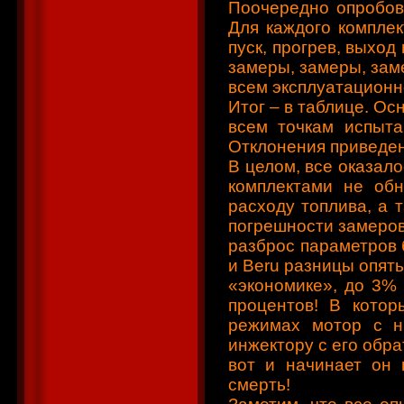
Поочередно опробова
Для каждого компле
пуск, прогрев, выход
замеры, замеры, зам
всем эксплуатационн
Итог – в таблице. О
всем точкам испыта
Отклонения приведен
В целом, все оказал
комплектами не обн
расходу топлива, а 
погрешности замеров.
разброс параметров 
и Beru разницы опять
«экономике», до 3% 
процентов! В котор
режимах мотор с н
инжектору с его обр
вот и начинает он 
смерть!