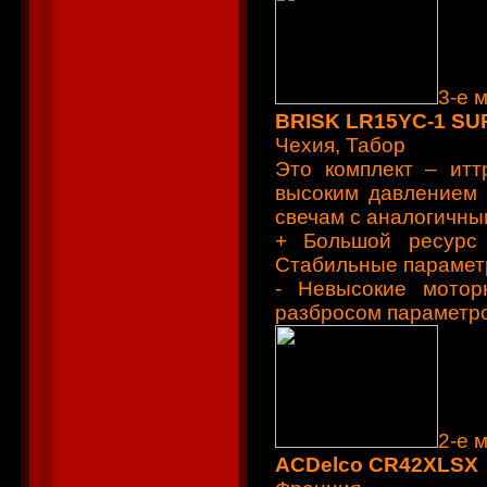
3-е 
BRISK LR15YC-1 SU
Чехия, Табор
Это комплект – итт
высоким давлением 
свечам с аналогичным
+ Большой ресурс 
Стабильные парамет
- Невысокие мотор
разбросом параметро
2-е 
ACDelco CR42XLSX