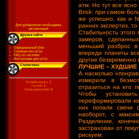
атм. Но тут все ясн
Brisk: при самом бол
же успешно, как и 
ранних экспертиз, то
Для добавления необходима
авторизация
Стабильность этого
Друзья сайта
замеров, сделанны
меньший разброс в
Официальный блог
Сообщество uCoz
впереди планеты все
FAQ по системе
другие безвременно 
Инструкции для uCoz
Статистика
ЛУЧШИЕ – ХУДШИЕ
А насколько «понрав
измерили в безмо
Онлайн всего:
1
Гостей:
1
отразиться на его п
Пользователей:
0
Чтобы установит
переформировали ком
них попали свечи 
наоборот, с макси
Разделение, конечн
застрахован от поку
рискуем.