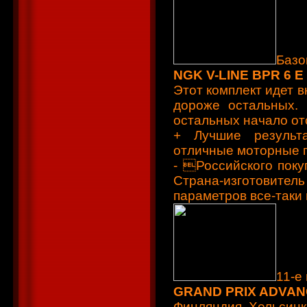
Базо
NGK V-LINE BPR 6 E
Этот комплект идет в
дороже остальных. 
остальных начало от
+ Лучшие результ
отличные моторные п
- Российского поку
Страна-изготовител
параметров все-таки
11-е
GRAND PRIX ADVANC
Финляндия, Хельсинк