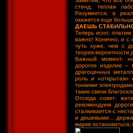
Заметим, что все о
стенд, теплая лаб
Разумеется, в реа
окажется еще больше
ДАЕШЬ СТАБИЛЬН
Теперь ясно: платим 
важно! Конечно, и с
чуть хуже, чем с д
теория вероятности д
Важный момент: н
дорогое изделие – 
драгоценных металл
роль и «открытая» 
тонкими электродами 
такие свечи благоскл
Отсюда совет: жит
рекомендуем дороги
сталкивается с нест
и дешевыми… держа н
марке остановиться,