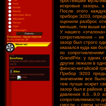
простейший мультим
Ford
искровые зазоры, а
Honda
После этого каждую
Mazda
Mercedes-Benz
приборе Э203, опред
Mitsubishi
оценили разброс отн
Nissan
меньше, тем выше ка
Opel
Volkswagen
У нашего «эталона»
сопротивления – не
Результаты
|
Архив опросов
Всего ответов:
37
зазор был строго од
Мини-чат
оказался куда как бо
по сопротивлениям!
GrandPrix: у одних с
другие лежали в одно
финско-китайской гр
Прибор Э203 преды
значениям все было
тем лучше искрит св
зазор был в районе 
давления 8,5…9,0 а
сопротивляемости до
смогли – свечи уст