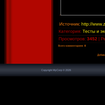
.
Источник
:
http://www.z
Категория
:
Тесты и э
Просмотров
:
3452
|
Р
Всего комментариев
:
0
Добав
Copyright MyCorp © 2026