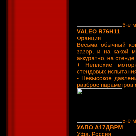
6-е 
VALEO R76H11
Франция
Весьма обычный ком
зазор, и на какой 
аккуратно, на стенде
+ Неплохие моторн
стендовых испытания
- Невысокое давлен
разброс параметров 
5-е 
УАПО А17ДВРМ
Уфа, Россия