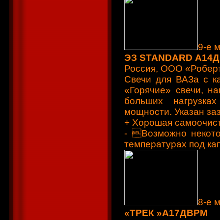
9-е 
ЭЗ STANDARD А14Д
Россия, ООО «Робер
Свечи для ВАЗа с к
«Горячие» свечи, н
больших нагрузках
мощности. Указан заз
+ Хорошая самоочист
- Возможно некото
температурах под ка
8-е 
«ТРЕК »А17ДВРМ