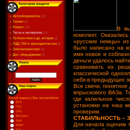
Категории раздела
Автообозреватель
[32]
Тюнинг
[4]
Ремонт
В вы
[15]
Тесты и экспертиза
[13]
комплект. Оказались
Путешествия и др. истории
[0]
«русские немцы» из
ПДД, ГАИ и законодательство
[2]
было написано на к
Электротранспорт
[0]
имя новое и соблазн
Доп. оборудование
[5]
деньги удалось найти
Поиск
сравнивать их реш
классической одноэ
себя в предыдущих э
Все свечи, понятное 
Наш опрос
впрыскового ВАЗа. То
где калильное числ
Какой марки у Вас автомобиль
ВАЗ
установки на наш м
ГАЗ
проверим.
ЗАЗ
Москвич
СТАБИЛЬНОСТЬ – 
Audi
Для начала оценим 
BMW
Fiat